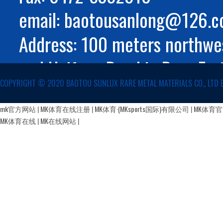
email: baotousanlong@126.
Address: 100 meters northwes
and Huifeng Road in Rare Ear
COPYRIGHT ©️ 2020 BAOTOU SUNLUX RARE METAL MATERIALS CO., LTD 
Autonomous Region
蒙公网安备 15029002000147号
mk官方网站
|
MK体育在线注册
|
MK体育·(MKsports国际)有限公司
|
MK体育
MK体育在线
|
MK在线网站
|