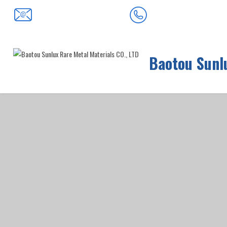
0472-5352900
baotousanlong@126.com
Baotou Sunlu