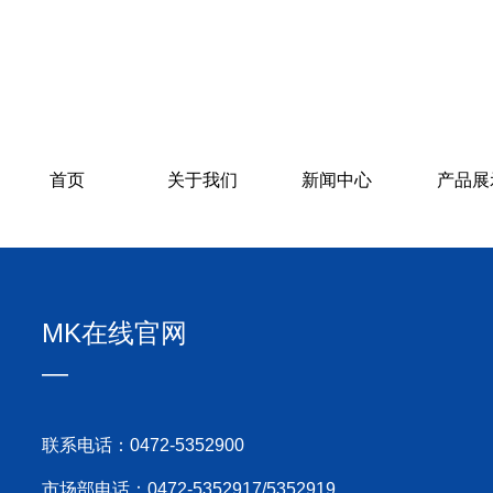
首页
关于我们
新闻中心
产品展
MK在线官网
联系电话：0472-5352900
市场部电话：0472-5352917/5352919