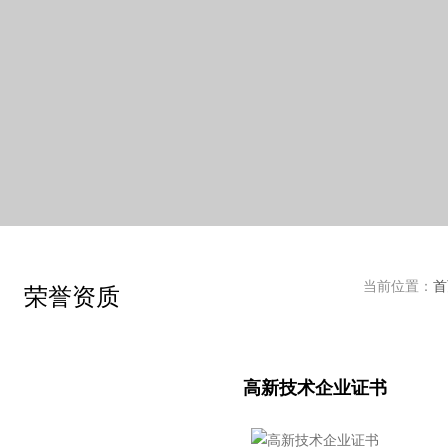
当前位置：
首
荣誉资质
高新技术企业证书