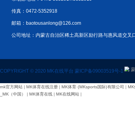
传真：0472-5352918
邮箱：baotousanlong@126.com
公司地址：内蒙古自治区稀土高新区励行路与惠风道交叉口
蒙
COPYRIGHT ©️ 2020 MK在线平台
蒙ICP备09003519号-1
mk官方网站
|
MK体育在线注册
|
MK体育·(MKsports国际)有限公司
|
M
_MK（中国）
|
MK体育在线
|
MK在线网站
|