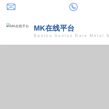
0472-535290
baotousanlong@126.com
MK在线平台
Baotou Sunlux Rare Metal M