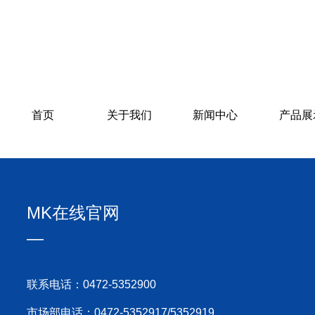
首页
关于我们
新闻中心
产品展
MK在线官网
联系电话：0472-5352900
市场部电话：0472-5352917/5352919